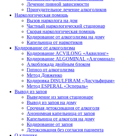
Лечение пивной зависимости
Принудительное лечение алкоголиков
Наркологическая помощь
Вызов нарколога на дом
Частный наркологический стационар
Скорая наркологическая помощь
Кодирование от алкоголизма на дому
Капельница от наркотиков
Кодирование от алкоголизма
Кодирование ACVILONG «Аквилонг»
Кодирование ALGOMINAL «Алгоминал»
Алкоблокада двойным блоком
Гипноз от алкоголизма
Метод Довженко
Кодировка DISULFIRAM «Дисульфирам»
Метод ESPERAL «Эспераль»
Вывод из запоя
Выведение из запоя стационаре
Вывод из запоя на дому
Срочная детоксикация от алкоголя
Анонимная капельница от запоя
Капельница от алкоголя на дому
Кодирование от запоя
Детоксикация без согласия пациента
О клинике