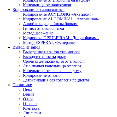
Кодирование от алкоголизма на дому
Капельница от наркотиков
Кодирование от алкоголизма
Кодирование ACVILONG «Аквилонг»
Кодирование ALGOMINAL «Алгоминал»
Алкоблокада двойным блоком
Гипноз от алкоголизма
Метод Довженко
Кодировка DISULFIRAM «Дисульфирам»
Метод ESPERAL «Эспераль»
Вывод из запоя
Выведение из запоя стационаре
Вывод из запоя на дому
Срочная детоксикация от алкоголя
Анонимная капельница от запоя
Капельница от алкоголя на дому
Кодирование от запоя
Детоксикация без согласия пациента
О клинике
Цена
Врачи
О нас
Отзывы
Контакты
Лицензии