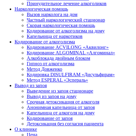
Принудительное лечение алкоголиков
Наркологическая помощь
Вызов нарколога на дом
Частный наркологический стационар
Скорая наркологическая помощь
Кодирование от алкоголизма на дому
Капельница от наркотиков
Кодирование от алкоголизма
Кодирование ACVILONG «Аквилонг»
Кодирование ALGOMINAL «Алгоминал»
Алкоблокада двойным блоком
Гипноз от алкоголизма
Метод Довженко
Кодировка DISULFIRAM «Дисульфирам»
Метод ESPERAL «Эспераль»
Вывод из запоя
Выведение из запоя стационаре
Вывод из запоя на дому
Срочная детоксикация от алкоголя
Анонимная капельница от запоя
Капельница от алкоголя на дому
Кодирование от запоя
Детоксикация без согласия пациента
О клинике
Цена