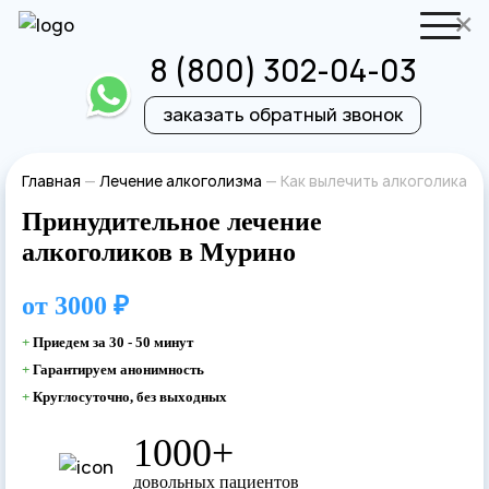
×
8 (800) 302-04-03
заказать обратный звонок
Отправить резюме
Запись на приём
Главная
—
Лечение алкоголизма
—
Как вылечить алкоголика
Принудительное лечение
Ваше имя
Ваше имя
алкоголиков в Мурино
Ваша заявка
от
3000 ₽
+
Приедем за 30 - 50 минут
отправлена
Ваш телефон
+
Гарантируем анонимность
Ваш телефон
+
Круглосуточно, без выходных
Наш врач свяжется с вами в самое
1000+
ближайшее время!
довольных пациентов