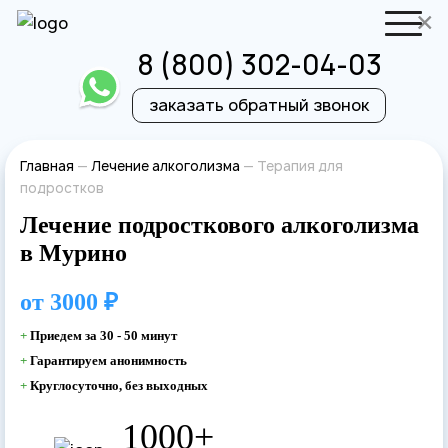
×
8 (800) 302-04-03
заказать обратный звонок
Отправить резюме
Запись на приём
Главная
—
Лечение алкоголизма
—
Терапия для
подростков
Ваше имя
Ваше имя
Лечение подросткового алкоголизма
в Мурино
Ваша заявка
от
3000 ₽
отправлена
Ваш телефон
+
Приедем за 30 - 50 минут
Ваш телефон
+
Гарантируем анонимность
+
Круглосуточно, без выходных
Наш врач свяжется с вами в самое
ближайшее время!
1000+