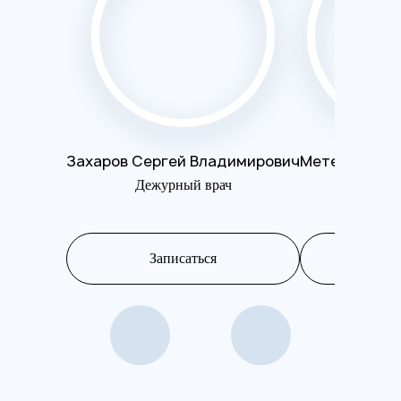
Захаров Сергей Владимирович
Метелева Ол
Дежурный врач
Психот
Записаться
Запис