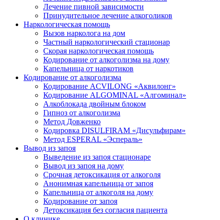
Лечение пивной зависимости
Принудительное лечение алкоголиков
Наркологическая помощь
Вызов нарколога на дом
Частный наркологический стационар
Скорая наркологическая помощь
Кодирование от алкоголизма на дому
Капельница от наркотиков
Кодирование от алкоголизма
Кодирование ACVILONG «Аквилонг»
Кодирование ALGOMINAL «Алгоминал»
Алкоблокада двойным блоком
Гипноз от алкоголизма
Метод Довженко
Кодировка DISULFIRAM «Дисульфирам»
Метод ESPERAL «Эспераль»
Вывод из запоя
Выведение из запоя стационаре
Вывод из запоя на дому
Срочная детоксикация от алкоголя
Анонимная капельница от запоя
Капельница от алкоголя на дому
Кодирование от запоя
Детоксикация без согласия пациента
О клинике