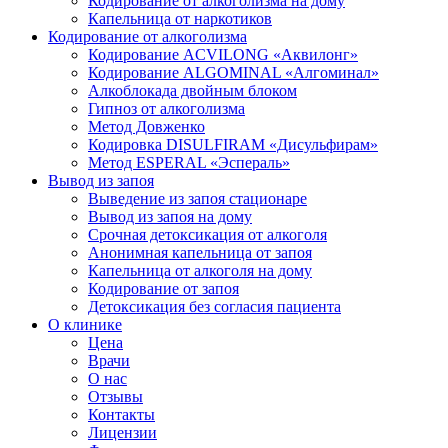
Кодирование от алкоголизма на дому
Капельница от наркотиков
Кодирование от алкоголизма
Кодирование ACVILONG «Аквилонг»
Кодирование ALGOMINAL «Алгоминал»
Алкоблокада двойным блоком
Гипноз от алкоголизма
Метод Довженко
Кодировка DISULFIRAM «Дисульфирам»
Метод ESPERAL «Эспераль»
Вывод из запоя
Выведение из запоя стационаре
Вывод из запоя на дому
Срочная детоксикация от алкоголя
Анонимная капельница от запоя
Капельница от алкоголя на дому
Кодирование от запоя
Детоксикация без согласия пациента
О клинике
Цена
Врачи
О нас
Отзывы
Контакты
Лицензии