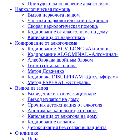
Принудительное лечение алкоголиков
Наркологическая помощь
Вызов нарколога на дом
Частный наркологический стационар
Скорая наркологическая помощь
Кодирование от алкоголизма на дому
Капельница от наркотиков
Кодирование от алкоголизма
Кодирование ACVILONG «Аквилонг»
Кодирование ALGOMINAL «Алгоминал»
Алкоблокада двойным блоком
Гипноз от алкоголизма
Метод Довженко
Кодировка DISULFIRAM «Дисульфирам»
Метод ESPERAL «Эспераль»
Вывод из запоя
Выведение из запоя стационаре
Вывод из запоя на дому
Срочная детоксикация от алкоголя
Анонимная капельница от запоя
Капельница от алкоголя на дому
Кодирование от запоя
Детоксикация без согласия пациента
О клинике
Цена