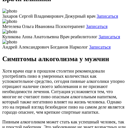
Захаров Сергей Владимирович
Дежурный врач
Записаться
Метелева Ольга Ивановна
Психотерапевт
Записаться
Куликова Анна Анатольевна
Врач реабилитолог
Записаться
Андрей Александрович Богданов
Нарколог
Записаться
Симптомы алкоголизма у мужчин
Хотя врачи еще в прошлом столетии рекомендовали
употреблять пиво в умеренных количествах как
успокоительное средство, сегодня пивные алкоголики упорно
отрицают наличие своего заболевания и не признают
необходимости лечения. Ситуация усложняется тем, что
многие не считают пиво опасным алкогольным напитком,
который также негативно влияет на жизнь человека. Однако
это на первый взгляд безобидное пиво на самом деле является
гораздо опаснее, чем крепкие спиртные напитки.
Пивным алкоголиком может стать как успешный человек, так
и простой работник. Это заболевание не знает возрастных или