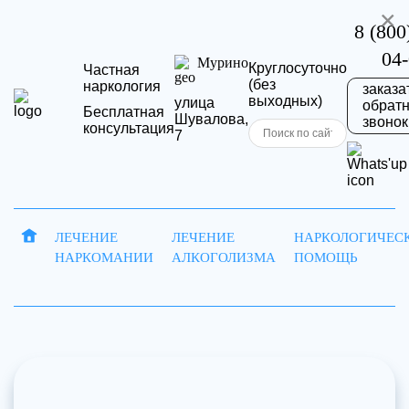
×
8 (800
04
Мурино
Круглосуточно
Частная
(без
наркология
заказа
выходных)
улица
обрат
Бесплатная
Шувалова,
звонок
консультация
7
Запись
Отправить
ЛЕЧЕНИЕ
ЛЕЧЕНИЕ
НАРКОЛОГИЧЕС
НАРКОМАНИИ
АЛКОГОЛИЗМА
ПОМОЩЬ
на
резюме
Ваша
приём
заявка
Ваше имя