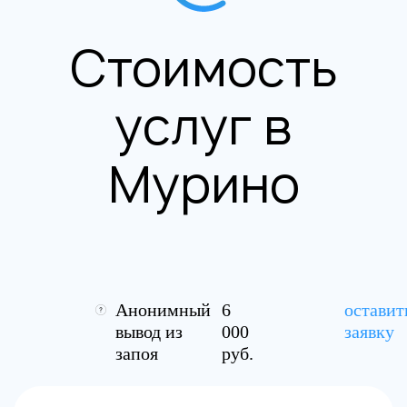
Стоимость
услуг в
Мурино
Анонимный
6
оставит
вывод из
000
заявку
запоя
руб.