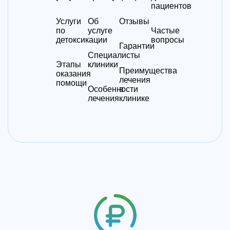
пациентов
Услуги
Об
Отзывы
по
услуге
Частые
детоксикации
вопросы
Гарантии
Специалисты
Этапы
клиники
Преимущества
оказания
лечения
помощи
Особенности
в
лечения
клинике