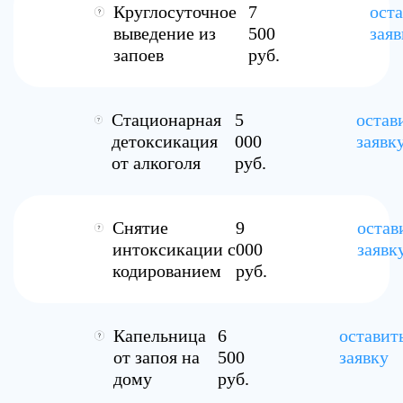
Круглосуточное
7
ост
выведение из
500
заяв
запоев
руб.
Стационарная
5
остав
детоксикация
000
заявк
от алкоголя
руб.
Снятие
9
остав
интоксикации с
000
заявк
кодированием
руб.
Капельница
6
оставит
от запоя на
500
заявку
дому
руб.