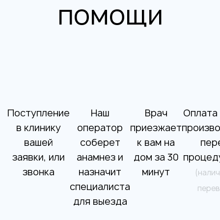
помощи
Поступление
Наш
Врач
Оплата
в клинику
оператор
приезжает
произв
вашей
соберет
к вам на
пер
заявки, или
анамнез и
дом за 30
процед
звонка
назначит
минут
(налич
специалиста
перев
для выезда