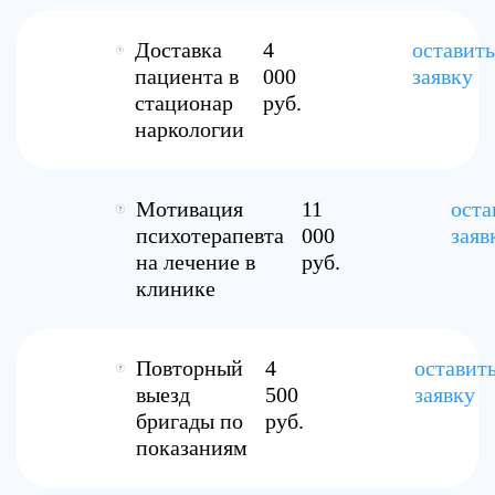
Доставка
4
оставить
пациента в
000
заявку
стационар
руб.
наркологии
Мотивация
11
оста
психотерапевта
000
заяв
на лечение в
руб.
клинике
Повторный
4
оставит
выезд
500
заявку
бригады по
руб.
показаниям