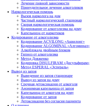
Лечение пивной зависимости
Принудительное лечение алкоголиков
Наркологическая помощь
Вызов нарколога на дом
Частный наркологический стационар
Скорая наркологическая помощь
Кодирование от алкоголизма на дому
Капельница от наркотиков
Кодирование от алкоголизма
Кодирование ACVILONG «Аквилонг»
Кодирование ALGOMINAL «Алгоминал»
Алкоблокада двойным блоком
Гипноз от алкоголизма
Метод Довженко
Кодировка DISULFIRAM «Дисульфирам»
Метод ESPERAL «Эспераль»
Вывод из запоя
Выведение из запоя стационаре
Вывод из запоя на дому
Срочная детоксикация от алкоголя
Анонимная капельница от запоя
Капельница от алкоголя на дому
Кодирование от запоя
Детоксикация без согласия пациента
О клинике