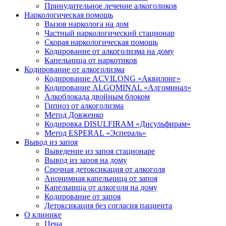
Принудительное лечение алкоголиков
Наркологическая помощь
Вызов нарколога на дом
Частный наркологический стационар
Скорая наркологическая помощь
Кодирование от алкоголизма на дому
Капельница от наркотиков
Кодирование от алкоголизма
Кодирование ACVILONG «Аквилонг»
Кодирование ALGOMINAL «Алгоминал»
Алкоблокада двойным блоком
Гипноз от алкоголизма
Метод Довженко
Кодировка DISULFIRAM «Дисульфирам»
Метод ESPERAL «Эспераль»
Вывод из запоя
Выведение из запоя стационаре
Вывод из запоя на дому
Срочная детоксикация от алкоголя
Анонимная капельница от запоя
Капельница от алкоголя на дому
Кодирование от запоя
Детоксикация без согласия пациента
О клинике
Цена