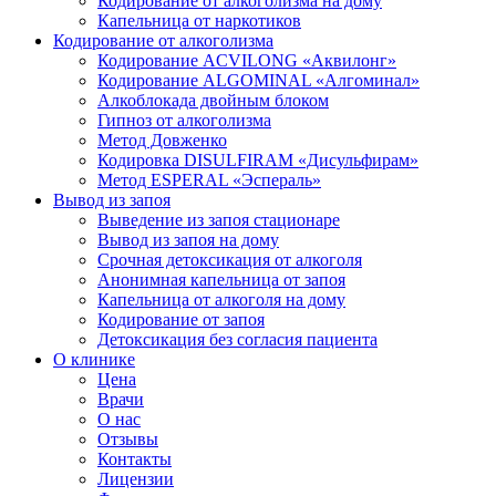
Кодирование от алкоголизма на дому
Капельница от наркотиков
Кодирование от алкоголизма
Кодирование ACVILONG «Аквилонг»
Кодирование ALGOMINAL «Алгоминал»
Алкоблокада двойным блоком
Гипноз от алкоголизма
Метод Довженко
Кодировка DISULFIRAM «Дисульфирам»
Метод ESPERAL «Эспераль»
Вывод из запоя
Выведение из запоя стационаре
Вывод из запоя на дому
Срочная детоксикация от алкоголя
Анонимная капельница от запоя
Капельница от алкоголя на дому
Кодирование от запоя
Детоксикация без согласия пациента
О клинике
Цена
Врачи
О нас
Отзывы
Контакты
Лицензии