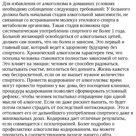
Для избавления от алкоголизма в домашних условиях
необходимо соблюдение следующих требований: У больного
должна быть начальная стадия алкогольной зависимости, не
связанная со встраиванием молекул этилового спирта в
метаболизм организма. Такая стадия возможна при
систематическом употреблении спиртного не более 1 года.
Больной желающий освободиться от алкогольных цепей,
должен сам понять, что он болен и зависим. Это первый и
главный шаг, который ведет к здоровому будущему без
спиртного. Хронический алкоголизм характерен тем, что
психика человека становится полностью зависимой от него.
Это влияет на эмоции: человек не способен радоваться,
испытывать счастье, веселиться без допинга. Жизнь кажется
ему беспросветной, если он не выпьет нужное количество
спиртного. Провести кодирование от алкоголизма: врачи
могут провести терапию у вас дома, без посещения клиники,
процедура кодирования позволяет сформировать условный
рефлекс, чтобы человек испытывал отвращение при одной
мысли об алкоголе. Если он даже рискнет выпить, то будет
потом сильно страдать от последствий интоксикации. Это и
оттолкнет его от дальнейшего употребления спиртного даже в
минимальных дозах. Кодировка дает отличные результаты,
если совмещается с психотерапией. Более подробно о
профилактике алкоголизма кодированием, вы можете
прочитать в соответствующем разделе нашего сайта.