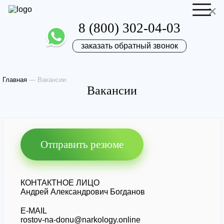
×
8 (800) 302-04-03
заказать обратный звонок
Отправить резюме
Запись на приём
Главная
—
Вакансии
Вакансии
Ваше имя
Ваше имя
Ваша заявка
Отправить резюме
отправлена
Ваш телефон
Ваш телефон
КОНТАКТНОЕ ЛИЦО
Андрей Александрович Богданов
Наш врач свяжется с вами в самое
E-MAIL
ближайшее время!
rostov-na-donu@narkology.online