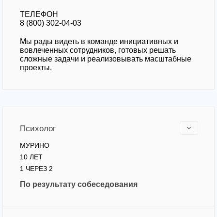
Прикрепить файл
ТЕЛЕФОН
8 (800) 302-04-03
Запись на приём
Мы рады видеть в команде инициативных и
вовлеченных сотрудников, готовых решать
Отправить резюме
Вернуться на главную
сложные задачи и реализовывать масштабные
проекты.
Нажимая кнопку 'Запись на приём' вы соглашаетесь
с
политикой конфеденциальности
данного сайта
Нажимая кнопку 'Отправить резюме' вы соглашаетесь
с
политикой конфеденциальности
данного сайта
Психолог
МУРИНО
10 ЛЕТ
1 ЧЕРЕЗ 2
По результату собеседования